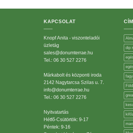
KAPCSOLAT
CÍ
Knopf Anita - viszonteladói
Alm
üzletág
dip 
sales@donumterrae.hu
egé
Tel.: 06 30 527 2276
egé
Márkabolt és központi iroda
fagy
2142 Nagytarcsa Szilas u. 7.
Föl
info@donumterrae.hu
grea
Tel.: 06 30 527 2276
kes
Nyitvatartás
kifő
Hétfő-Csütörtök: 9-17
man
Péntek: 9-16