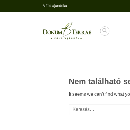
Skip
A föld ajándéka
to
content
Nem található 
It seems we can’t find what yo