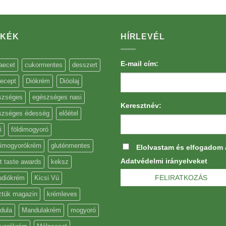
MKÉK
HÍRLEVÉL
E-mail cím:
aecet
cukormentes
desszert
recept
Diókrém
Dióolaj
szséges
egészséges nasi
Keresztnév:
szséges édesség
előétel
i
földimogyoró
dimogyorókrém
gluténmentes
Elolvastam és elfogadom 
Adatvédelmi irányelveket
t taste awards
keksz
FELIRATKOZÁS
udiókrém
Kicsi Vú
ztük magazin
krémleves
dula
Mandulakrém
mogyoró