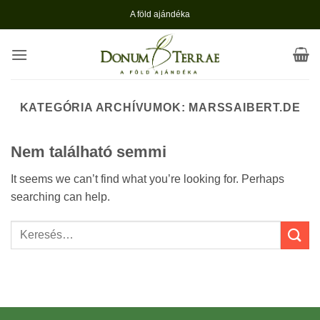
Skip
A föld ajándéka
to
content
KATEGÓRIA ARCHÍVUMOK:
MARSSAIBERT.DE
Nem található semmi
It seems we can’t find what you’re looking for. Perhaps
searching can help.