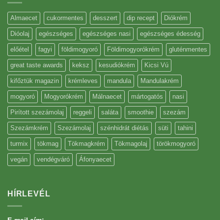
Almaecet
cukormentes
desszert
dip recept
Diókrém
Dióolaj
egészséges
egészséges nasi
egészséges édesség
előétel
fagyi
földimogyoró
Földimogyorókrém
gluténmentes
great taste awards
keksz
kesudiókrém
Kicsi Vú
kifőztük magazin
krémleves
mandula
Mandulakrém
mogyoró
Mogyorókrém
Málnaecet
mártogatós
nasi
Pirított szezámolaj
reggeli
saláta
smoothie
szezám
Szezámkrém
Szezámolaj
szénhidrát diétás
süti
tahini
turmix
tökmag
Tökmagkrém
Tökmagolaj
törökmogyoró
vegán
vendégváró
Áfonyaecet
HÍRLEVÉL
E-mail cím: