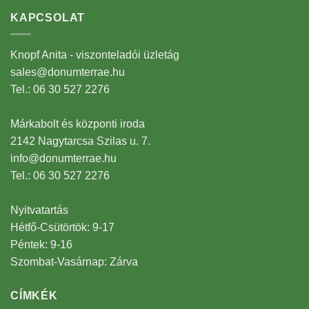
KAPCSOLAT
Knopf Anita - viszonteladói üzletág
sales@donumterrae.hu
Tel.: 06 30 527 2276
Márkabolt és központi iroda
2142 Nagytarcsa Szilas u. 7.
info@donumterrae.hu
Tel.: 06 30 527 2276
Nyitvatartás
Hétfő-Csütörtök: 9-17
Péntek: 9-16
Szombat-Vasárnap: Zárva
CÍMKÉK