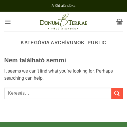
Skip
A föld ajándéka
to
content
KATEGÓRIA ARCHÍVUMOK:
PUBLIC
Nem található semmi
It seems we can’t find what you’re looking for. Perhaps
searching can help.