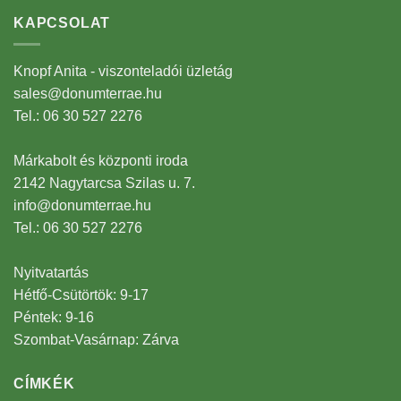
KAPCSOLAT
Knopf Anita - viszonteladói üzletág
sales@donumterrae.hu
Tel.: 06 30 527 2276
Márkabolt és központi iroda
2142 Nagytarcsa Szilas u. 7.
info@donumterrae.hu
Tel.: 06 30 527 2276
Nyitvatartás
Hétfő-Csütörtök: 9-17
Péntek: 9-16
Szombat-Vasárnap: Zárva
CÍMKÉK