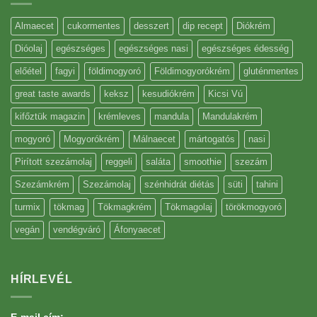
Almaecet
cukormentes
desszert
dip recept
Diókrém
Dióolaj
egészséges
egészséges nasi
egészséges édesség
előétel
fagyi
földimogyoró
Földimogyorókrém
gluténmentes
great taste awards
keksz
kesudiókrém
Kicsi Vú
kifőztük magazin
krémleves
mandula
Mandulakrém
mogyoró
Mogyorókrém
Málnaecet
mártogatós
nasi
Pirított szezámolaj
reggeli
saláta
smoothie
szezám
Szezámkrém
Szezámolaj
szénhidrát diétás
süti
tahini
turmix
tökmag
Tökmagkrém
Tökmagolaj
törökmogyoró
vegán
vendégváró
Áfonyaecet
HÍRLEVÉL
E-mail cím: