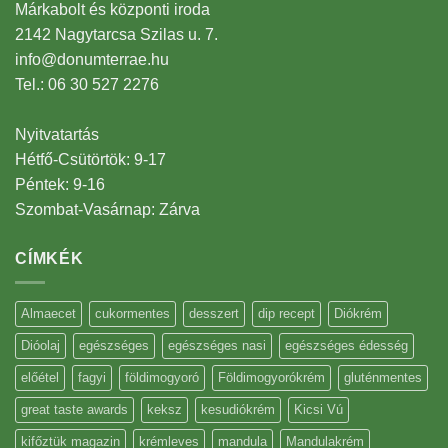
Márkabolt és központi iroda
2142 Nagytarcsa Szilas u. 7.
info@donumterrae.hu
Tel.: 06 30 527 2276
Nyitvatartás
Hétfő-Csütörtök: 9-17
Péntek: 9-16
Szombat-Vasárnap: Zárva
CÍMKÉK
Almaecet
cukormentes
desszert
dip recept
Diókrém
Dióolaj
egészséges
egészséges nasi
egészséges édesség
előétel
fagyi
földimogyoró
Földimogyorókrém
gluténmentes
great taste awards
keksz
kesudiókrém
Kicsi Vú
kifőztük magazin
krémleves
mandula
Mandulakrém