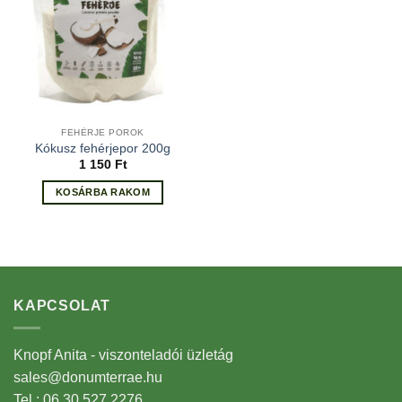
FEHÉRJE POROK
Kókusz fehérjepor 200g
1 150
Ft
KOSÁRBA RAKOM
KAPCSOLAT
Knopf Anita - viszonteladói üzletág
sales@donumterrae.hu
Tel.: 06 30 527 2276