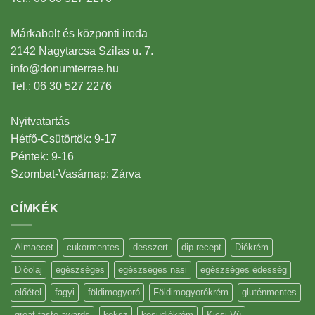
Márkabolt és központi iroda
2142 Nagytarcsa Szilas u. 7.
info@donumterrae.hu
Tel.: 06 30 527 2276
Nyitvatartás
Hétfő-Csütörtök: 9-17
Péntek: 9-16
Szombat-Vasárnap: Zárva
CÍMKÉK
Almaecet
cukormentes
desszert
dip recept
Diókrém
Dióolaj
egészséges
egészséges nasi
egészséges édesség
előétel
fagyi
földimogyoró
Földimogyorókrém
gluténmentes
great taste awards
keksz
kesudiókrém
Kicsi Vú