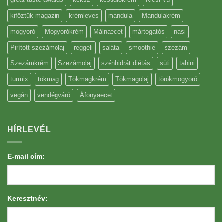
kifőztük magazin
krémleves
mandula
Mandulakrém
mogyoró
Mogyorókrém
Málnaecet
mártogatós
nasi
Pirított szezámolaj
reggeli
saláta
smoothie
szezám
Szezámkrém
Szezámolaj
szénhidrát diétás
süti
tahini
turmix
tökmag
Tökmagkrém
Tökmagolaj
törökmogyoró
vegán
vendégváró
Áfonyaecet
HÍRLEVÉL
E-mail cím:
Keresztnév: